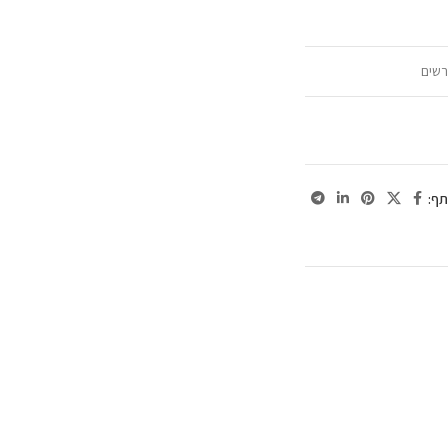
רשים
ף: