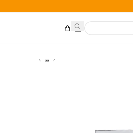
[xoo_el_action]