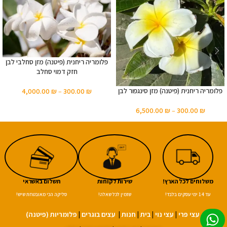
פלומריה ריחנית (פיטנה) מזן סחלבי לבן
חזק דמוי סחלב
פלומריה ריחנית (פיטנה) מזן סינגפור לבן
4,000.00
₪
–
300.00
₪
6,500.00
₪
–
300.00
₪
משלוחים לכל הארץ!
שירות לקוחות
תשלום באשראי
עד 14 ימי עסקים בלבד!
שזמין לכל שאלה!
סליקה הכי מאובטחת שיש!
עצי פרי
|
עצי נוי
|
בית
|
חנות
|
עצים בוגרים
|
פלומריות (פיטנה)