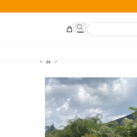
[xoo_el_action]