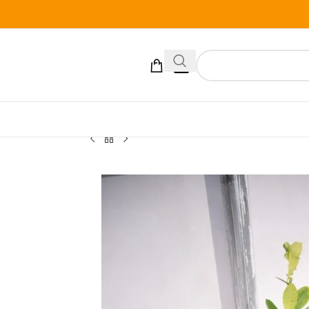
[xoo_el_action]