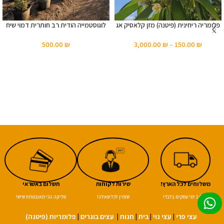
פלומריה ריחינית (פיטנה) מזן קלאסיק אג
לוגוסטמייה הודית רב חותרית דמוי שיח
500.00
₪
3,000.00
₪
–
150.00
₪
משלוחים לכל הארץ!
שירות לקוחות
תשלום באשראי
עד 14 ימי עסקים בלבד!
שזמין לכל שאלה!
סליקה הכי מאובטחת שיש!
עצי פרי
|
עצי נוי
|
בית
|
חנות
|
עצים בוגרים
|
פלומריות (פיטנה)