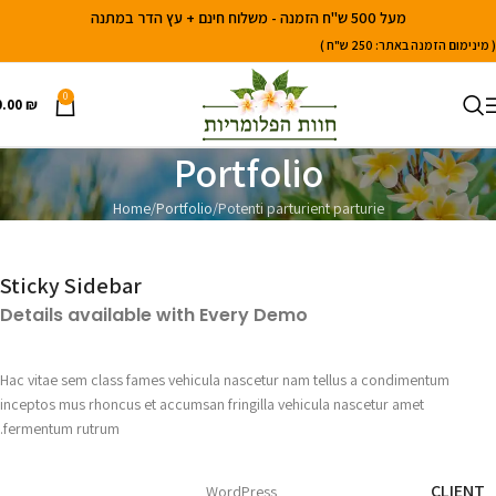
מעל 500 ש"ח הזמנה - משלוח חינם + עץ הדר במתנה
( מינימום הזמנה באתר: 250 ש"ח )
0
0.00
₪
Portfolio
Home
Portfolio
Potenti parturient parturie
Sticky Sidebar
Details available with Every Demo
Hac vitae sem class fames vehicula nascetur nam tellus a condimentum
inceptos mus rhoncus et accumsan fringilla vehicula nascetur amet
fermentum rutrum.
CLIENT
WordPress